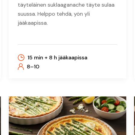
täyteläinen suklaaganache täyte sulaa
suussa. Helppo tehdä, yön yli
jääkaapissa.
15 min + 8 h jääkaapissa
8–10