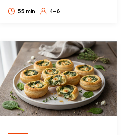
55 min
4–6