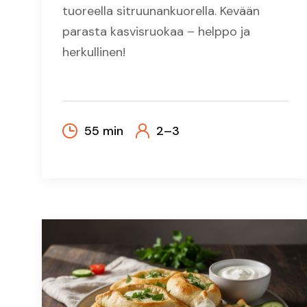
tuoreella sitruunankuorella. Kevään
parasta kasvisruokaa – helppo ja
herkullinen!
55 min
2–3