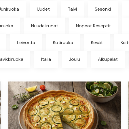
Uuniruoka
Uudet
Talvi
Sesonki
aruoka
Nuudeliruoat
Nopeat Reseptit
Leivonta
Kotiruoka
Kevät
Kei
ävikkiruoka
Italia
Joulu
Alkupalat