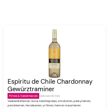
Espíritu de Chile Chardonnay
Gewürztraminer
Pirteä & hedelmäinen
Valkoviinit
|
Chile
Vaaleankeltainen, kuiva, keskihapokas, sitruksinen, päärynäinen,
persikkainen, herukkainen, yrttinen, hennon mausteinen