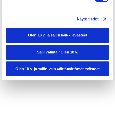
1 verigreipin mehu
1 rkl sitruunamehua
1 rkl oliiviöljyä
Näytä tiedot
1 tl hunajaa
Olen 18 v. ja sallin kaikki evästeet
Salli valinta / Olen 18 v.
Olen 18 v. ja sallin vain välttämättömät evästeet
valmistusaika:
45 min
annosmäärä :
4