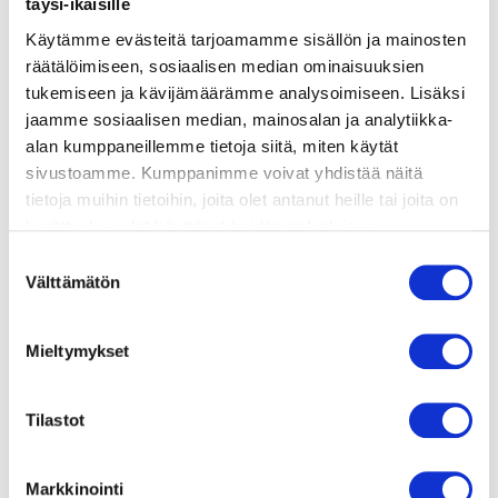
täysi-ikäisille
valmistusohje
Käytämme evästeitä tarjoamamme sisällön ja mainosten
räätälöimiseen, sosiaalisen median ominaisuuksien
tukemiseen ja kävijämäärämme analysoimiseen. Lisäksi
lisätietoja
jaamme sosiaalisen median, mainosalan ja analytiikka-
alan kumppaneillemme tietoja siitä, miten käytät
sivustoamme. Kumppanimme voivat yhdistää näitä
2 dl punaista/mustaa/vaaleaa kvinoaa
tietoja muihin tietoihin, joita olet antanut heille tai joita on
1 avokado
kerätty, kun olet käyttänyt heidän palvelujaan.
1 kasvisliemikuutio
Vieraillaksesi tällä sivustolla sinun tulee olla 18 vuotias
Suostumuksen
6 dl vettä
tai vanhempi. Vahvista ikäsi käyttääksesi sivustoa.
Välttämätön
valinta
1 bataatti
1 verigreipin lihat
1 dl hasselpähkinöitä
Mieltymykset
2 rkl oliiviöljyä
50 g baby-pinaattia
Tilastot
1 granaattiomena
suolaa ja pippuria
Markkinointi
VERIGREIPPIVINAIGRETTE