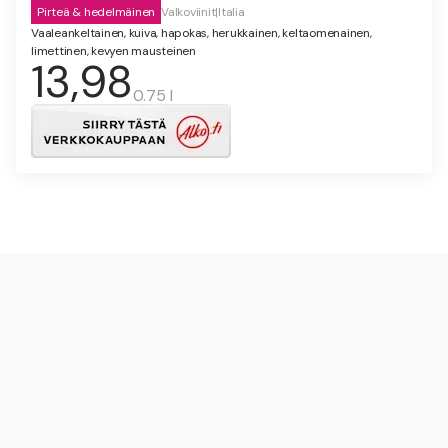
Pirteä & hedelmäinen
Valkoviinit
|
Italia
Vaaleankeltainen, kuiva, hapokas, herukkainen, keltaomenainen,
limettinen, kevyen mausteinen
13,98
0.75 l