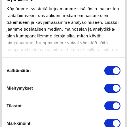
ainekset
Käytämme evästeitä tarjoamamme sisällön ja mainosten
räätälöimiseen, sosiaalisen median ominaisuuksien
valmistusohje
tukemiseen ja kävijämäärämme analysoimiseen. Lisäksi
jaamme sosiaalisen median, mainosalan ja analytiikka-
alan kumppaneillemme tietoja siitä, miten käytät
lisätietoja
sivustoamme. Kumppanimme voivat yhdistää näitä
tietoja muihin tietoihin, joita olet antanut heille tai joita on
kerätty, kun olet käyttänyt heidän palvelujaan.
3–4 kypsää nektariinia
Vieraillaksesi tällä sivustolla sinun tulee olla 18 vuotias
Suostumuksen
150 g fetajuustoa
tai vanhempi. Vahvista ikäsi käyttääksesi sivustoa.
Välttämätön
valinta
100 g rucola- tai sekasalaattia
Mieltymykset
kourallinen tuoreita mintunlehtiä
3 rkl paahdettuja pinjansiemeniä tai
Tilastot
rouhittuja saksanpähkinöitä
2 rkl oliiviöljyä (grilliin)
Markkinointi