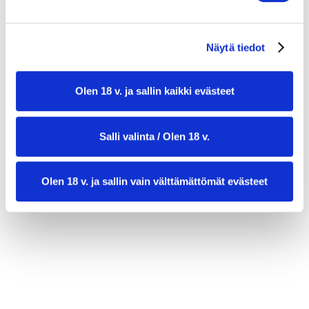
Balsamicovinaigrette:
3 rkl oliiviöljyä
Näytä tiedot
1,5 rkl balsamicoetikkaa
1 tl hunajaa tai agavesiirappia
Olen 18 v. ja sallin kaikki evästeet
suolaa ja mustapippuria maun mukaan
Salli valinta / Olen 18 v.
Olen 18 v. ja sallin vain välttämättömät evästeet
valmistusaika:
20 min
annosmäärä :
2–3