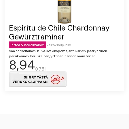
Espíritu de Chile Chardonnay
Gewürztraminer
Pirteä & hedelmäinen
Valkoviinit
|
Chile
Vaaleankeltainen, kuiva, keskihapokas, sitruksinen, päärynäinen,
persikkainen, herukkainen, yrttinen, hennon mausteinen
8,94
0.75 l