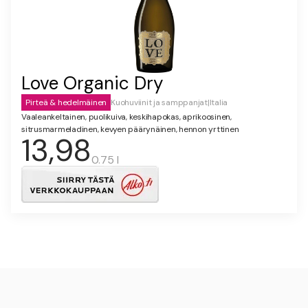
Love Organic Dry
Pirteä & hedelmäinen
Kuohuviinit ja samppanjat
|
Italia
Vaaleankeltainen, puolikuiva, keskihapokas, aprikoosinen,
sitrusmarmeladinen, kevyen päärynäinen, hennon yrttinen
13,98
0.75 l