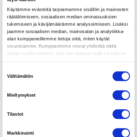
ainekset
Käytämme evästeitä tarjoamamme sisällön ja mainosten
räätälöimiseen, sosiaalisen median ominaisuuksien
valmistusohje
tukemiseen ja kävijämäärämme analysoimiseen. Lisäksi
jaamme sosiaalisen median, mainosalan ja analytiikka-
alan kumppaneillemme tietoja siitä, miten käytät
lisätietoja
sivustoamme. Kumppanimme voivat yhdistää näitä
tietoja muihin tietoihin, joita olet antanut heille tai joita on
kerätty, kun olet käyttänyt heidän palvelujaan.
8 filotaikinalevyä
Vieraillaksesi tällä sivustolla sinun tulee olla 18 vuotias
Suostumuksen
300 g tuoretta pinaattia (tai 200 g
tai vanhempi. Vahvista ikäsi käyttääksesi sivustoa.
Välttämätön
valinta
pakastetta)
200 g fetajuustoa
Mieltymykset
1 sipuli
Tilastot
1 kananmuna
2 rkl oliiviöljyä
Markkinointi