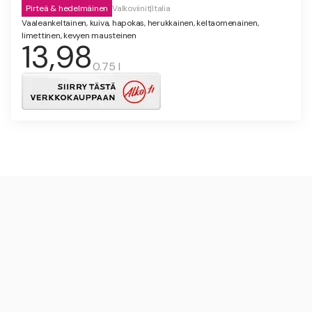
Pirteä & hedelmäinen
Valkoviinit
|
Italia
Vaaleankeltainen, kuiva, hapokas, herukkainen, keltaomenainen,
limettinen, kevyen mausteinen
13,98
0.75 l