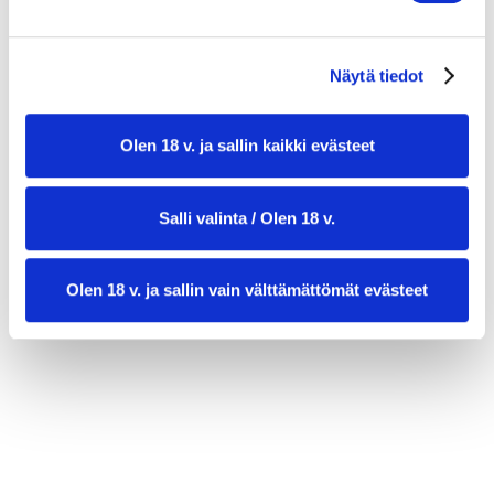
50 g voita (sulatettuna)
1 valkosipulinkynsi
Näytä tiedot
Suolaa ja mustapippuria maun mukaan
Ripaus muskottipähkinää
Olen 18 v. ja sallin kaikki evästeet
Tuoretta persiljaa tai minttua koristeluun
Salli valinta / Olen 18 v.
Olen 18 v. ja sallin vain välttämättömät evästeet
valmistusaika:
45 min
annosmäärä :
4